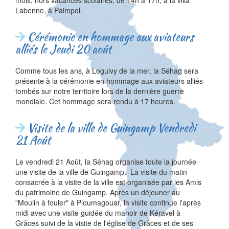
mois, hors vacances scolaires, de 14h à 17h, à la villa
Labenne, à Paimpol.
Cérémonie en hommage aux aviateurs
alliés le Jeudi 20 août
Comme tous les ans, à Loguivy de la mer, la Séhag sera
présente à la cérémonie en hommage aux aviateurs alliés
tombés sur notre territoire lors de la dernière guerre
mondiale. Cet hommage sera rendu à 17 heures.
Visite de la ville de Guingamp Vendredi
21 Août
Le vendredi 21 Août, la Séhag organise toute la journée
une visite de la ville de Guingamp. La visite du matin
consacrée à la visite de la ville est organisée par les Amis
du patrimoine de Guingamp. Après un déjeuner au
"Moulin à fouler" à Ploumagouar, la visite continue l'après
midi avec une visite guidée du manoir de Kéravel à
Grâces suivi de la visite de l'église de Grâces et de ses