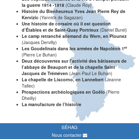
la guerre 1914 -1918
(Claude Roy)
Histoire du Bienheureux Yves Jean Pierre Rey de
Kervizic
(Yannick de Sagazan)
Une histoire de corsaire où il est question
d’Étables et de Saint-Quay Portrieux
(Daniel Burel)
Le camp retranché allemand du Wern, en Plounez
(Jacques Dervilly)
er
Les Goudelinais dans les armées de Napoléon 1
(Pierre Le Buhan)
Deux découvertes sur l’activité des bâtisseurs de
l’abbaye de Beauport et de la chapelle Saint
Jacques de Tréméven
(Jean-Paul Le Buhan)
La chapelle de Liscorno, en Lannebert
(Jeanne
Tallec)
Prospections archéologiques en Goëlo
(Pierre
Dheilly)
La manufacture de l’histoire
SÉHAG
Nous contacter