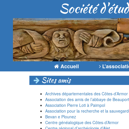
Société d'étud
Accueil
L’associat
Sites amis
Archives départementales des Côtes-d’Armor
Association des amis de l’abbaye de Beaupor
Association Pierre Loti à Paimpol
Association pour la recherche et la sauvegar
Bevan e Plounez
Centre généalogique des Côtes-d’Armor
Centre régional d’archéologie d’Alet