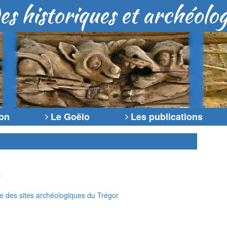
es historiques et archéolo
ion
Le Goëlo
Les publications
t
de des sites archéologiques du Trégor