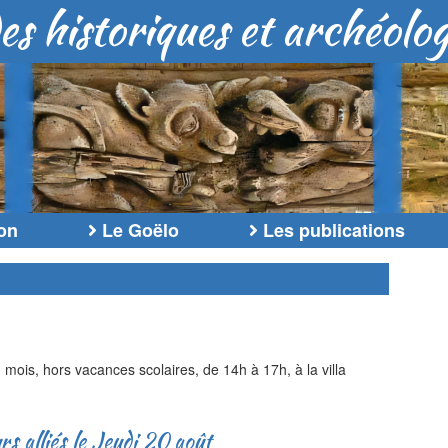
es historiques et archéolo
on
Le Goëlo
Les publications
mois, hors vacances scolaires, de 14h à 17h, à la villa
 alliés le Jeudi 20 août