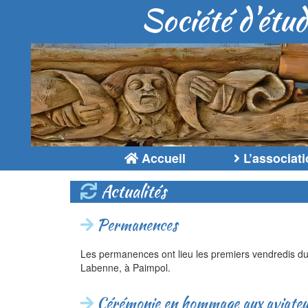
Société d'étud
Accueil
L’associati
Actualités
Permanences
Les permanences ont lieu les premiers vendredis du 
Labenne, à Paimpol.
Cérémonie en hommage aux aviateurs